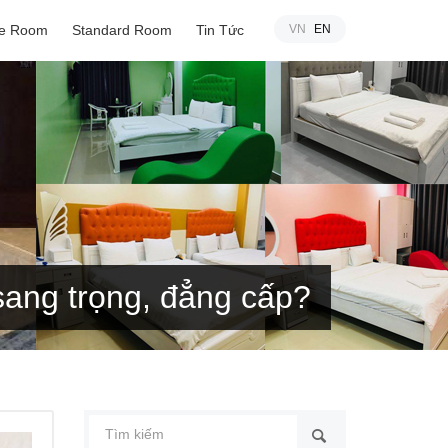
xe Room
Standard Room
Tin Tức
VN
EN
sang trọng, đẳng cấp?