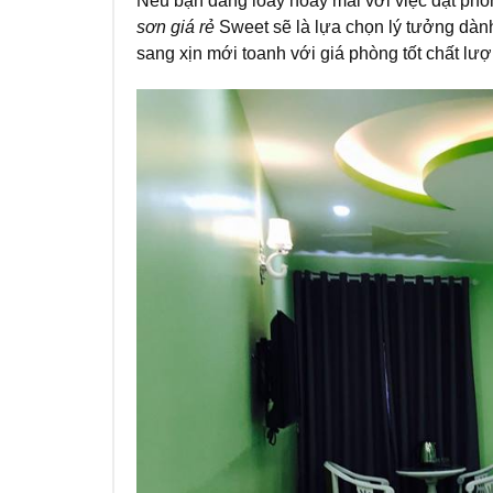
Nếu bạn đang loay hoay mãi với việc đặt phòn
sơn giá rẻ
Sweet sẽ là lựa chọn lý tưởng dành
sang xịn mới toanh với giá phòng tốt chất lư