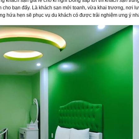
g khách sạn giá rẻ cho kì nghỉ Đông sắp tới thì
khách sạn trun
 cho bạn đấy. Là khách sạn mới toanh, vừa khai trương, nơi lư
ợng hứa hẹn sẽ phục vụ du khách có được trải nghiệm ưng ý nhấ