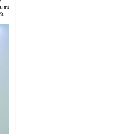
g
u trú
t.