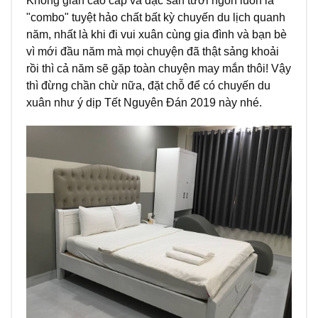
Không gian cao cấp và đặc sản tươi ngon luôn là
"combo" tuyệt hảo chất bất kỳ chuyến du lịch quanh
năm, nhất là khi đi vui xuân cùng gia đình và bạn bè
vì mới đầu năm mà mọi chuyện đã thật sảng khoải
rồi thì cả năm sẽ gặp toàn chuyện may mắn thôi! Vậy
thì đừng chần chừ nữa, đặt chỗ để có chuyến du
xuân như ý dịp Tết Nguyên Đán 2019 này nhé.